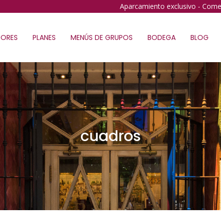
Aparcamiento exclusivo - Come
ORES
PLANES
MENÚS DE GRUPOS
BODEGA
BLOG
cuadros