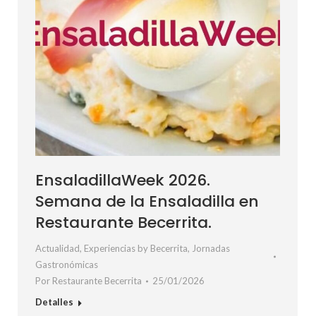
EnsaladillaWeek 2026.
Semana de la Ensaladilla en
Restaurante Becerrita.
Actualidad
,
Experiencias by Becerrita
,
Jornadas
Gastronómicas
Por
Restaurante Becerrita
25/01/2026
Detalles