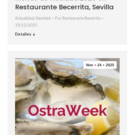
Restaurante Becerrita, Sevilla
Actualidad
,
Navidad
Por
Restaurante Becerrita
10/12/2025
Detalles
Nov
24
2025