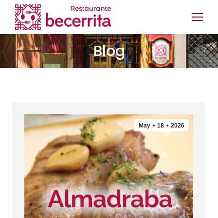
Blog
May
18
2026