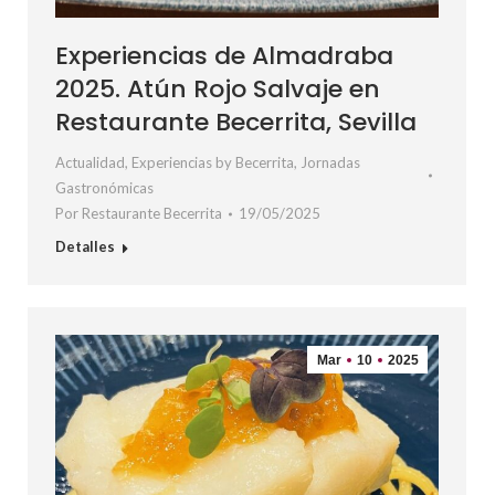
Experiencias de Almadraba
2025. Atún Rojo Salvaje en
Restaurante Becerrita, Sevilla
Actualidad
,
Experiencias by Becerrita
,
Jornadas
Gastronómicas
Por
Restaurante Becerrita
19/05/2025
Detalles
Mar
10
2025