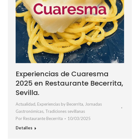
Experiencias de Cuaresma
2025 en Restaurante Becerrita,
Sevilla.
Actualidad
,
Experiencias by Becerrita
,
Jornadas
Gastronómicas
,
Tradiciones sevillanas
Por
Restaurante Becerrita
10/03/2025
Detalles