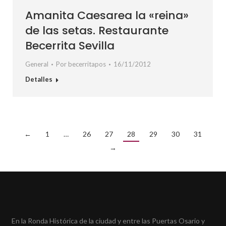
Amanita Caesarea la «reina»
de las setas. Restaurante
Becerrita Sevilla
General
Por
becerritapos
16/11/2012
Detalles
←
1
…
26
27
28
29
30
31
→
En la Ronda Histórica de la ciudad y entre las Puertas Osario y