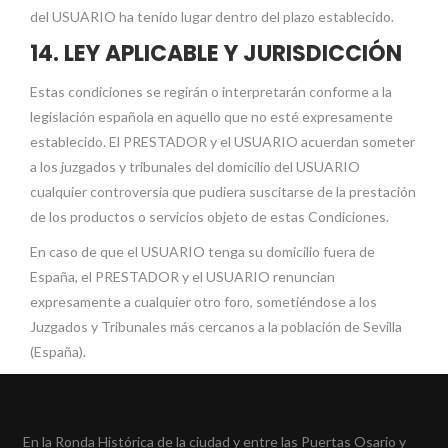
del USUARIO ha tenido lugar dentro del plazo establecido.
14. LEY APLICABLE Y JURISDICCIÓN
Estas condiciones se regirán o interpretarán conforme a la
legislación española en aquello que no esté expresamente
establecido. El PRESTADOR y el USUARIO acuerdan someter
a los juzgados y tribunales del domicilio del USUARIO
cualquier controversia que pudiera suscitarse de la prestación
de los productos o servicios objeto de estas Condiciones.
En caso de que el USUARIO tenga su domicilio fuera de
España, el PRESTADOR y el USUARIO renuncian
expresamente a cualquier otro foro, sometiéndose a los
Juzgados y Tribunales más cercanos a la población de Sevilla
(España).
En la Ronda Histórica de la ciudad y entre las Puertas Osario y