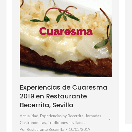
Experiencias de Cuaresma
2019 en Restaurante
Becerrita, Sevilla
Actualidad
,
Experiencias by Becerrita
,
Jornadas
Gastronómicas
,
Tradiciones sevillanas
Por
Restaurante Becerrita
10/03/2019