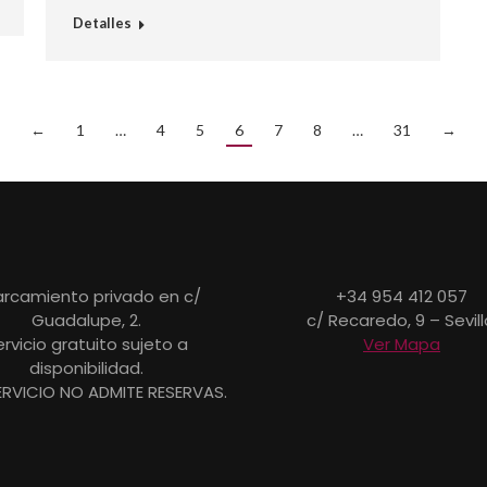
Detalles
←
1
…
4
5
6
7
8
…
31
→
rcamiento privado en c/
+34 954 412 057
Guadalupe, 2.
c/ Recaredo, 9 – Sevill
ervicio gratuito sujeto a
Ver Mapa
disponibilidad.
ERVICIO NO ADMITE RESERVAS.