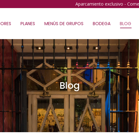
Aparcamiento exclusivo - Come
ORES
PLANES
MENÚS DE GRUPOS
BODEGA
BLOG
Blog