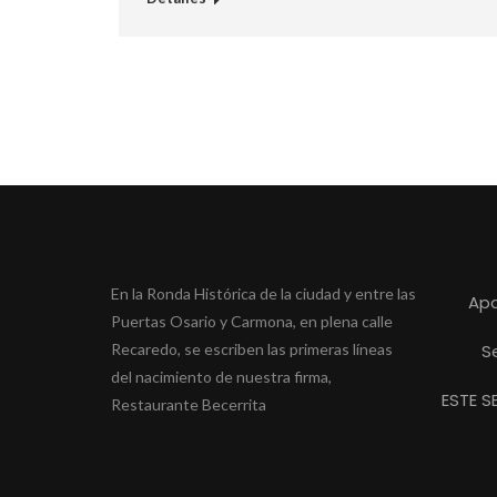
En la Ronda Histórica de la ciudad y entre las
Apa
Puertas Osario y Carmona, en plena calle
Recaredo, se escriben las primeras líneas
S
del nacimiento de nuestra firma,
ESTE S
Restaurante Becerrita