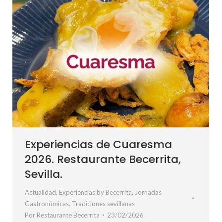
Experiencias de Cuaresma
2026. Restaurante Becerrita,
Sevilla.
Actualidad
,
Experiencias by Becerrita
,
Jornadas
Gastronómicas
,
Tradiciones sevillanas
Por
Restaurante Becerrita
23/02/2026