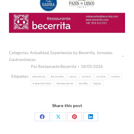
Categorías:
Actualidad
,
Experiencias by Becerrita
,
Jornadas
Gastronómicas
Por
Restaurante Becerrita
18/05/2026
Etiquetas:
almuerzo
becerrita
cena
centro
cocina
comer
experiencias
restaurante
sevilla
tapas
Share this post
Share
Share
Share
Share
on
on
on
on