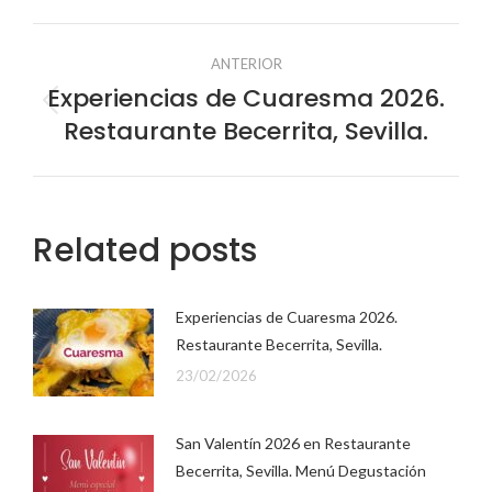
Facebook
X
Pinterest
LinkedIn
Navegación
ANTERIOR
entre
Experiencias de Cuaresma 2026.
Publicación
Restaurante Becerrita, Sevilla.
anterior:
publicaciones
Related posts
Experiencias de Cuaresma 2026.
Restaurante Becerrita, Sevilla.
23/02/2026
San Valentín 2026 en Restaurante
Becerrita, Sevilla. Menú Degustación