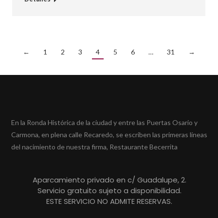
←
1
2
3
4
5
6
…
31
→
En la Ronda Histórica de la ciudad y entre las Puertas Osario y
Carmona, en plena calle Recaredo, se escriben las primeras líneas
del nacimiento de nuestra firma, Restaurante Becerrita
Aparcamiento privado en c/ Guadalupe, 2.
Servicio gratuito sujeto a disponibilidad.
ESTE SERVICIO NO ADMITE RESERVAS.