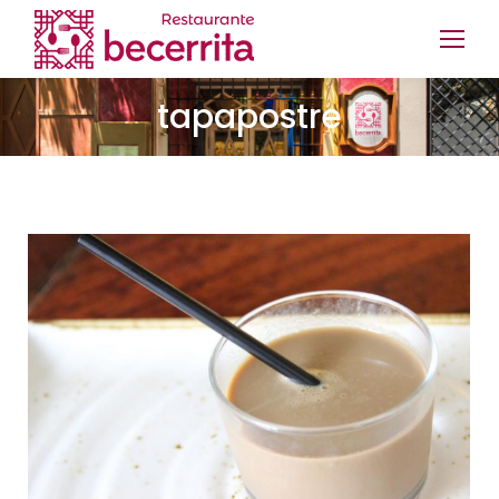
tapapostre