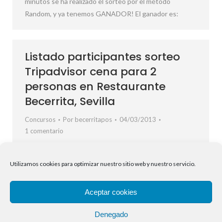
minutos se ha realizado el sorteo por el método
Random, y ya tenemos GANADOR! El ganador es:
Listado participantes sorteo
Tripadvisor cena para 2
personas en Restaurante
Becerrita, Sevilla
Concursos
Por
becerritapos
04/03/2013
1 comentario
Aquí tenéis el listado de participantes en el sorteo de
una cena para dos personas en Restaurante Becerrita
Utilizamos cookies para optimizar nuestro sitio web y nuestro servicio.
con el número asignado a cada uno. Ya queda menos
para saber quién será el afortunado… Gracias por haber
Aceptar cookies
dejado vuestros comentarios en Tripadvisor y ¡Suerte!
1.- Conchi M 2.- Luis Miguel F 3.- SURG1975 4.-
Denegado