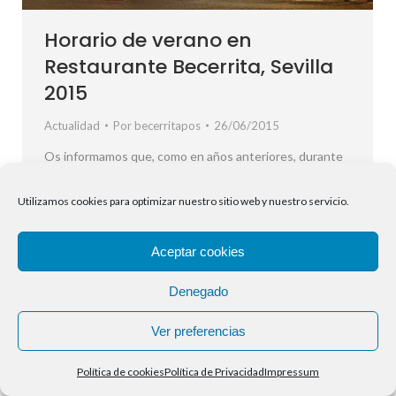
Horario de verano en
Restaurante Becerrita, Sevilla
2015
Actualidad
Por
becerritapos
26/06/2015
Os informamos que, como en años anteriores, durante
los meses de Julio y Agosto tendremos un horario
especial y cerraremos Sábados y Domingos. De Lunes a
Utilizamos cookies para optimizar nuestro sitio web y nuestro servicio.
Viernes abrimos de 13:00h a 16:30h y de 20:00h a
00:30h HORARIO JULIO Y AGOSTO LUNES A
Aceptar cookies
VIERNES : ALMUERZO Y CENA SABADO Y
DOMINGO: CERRADO Si deseas…
Denegado
Ver preferencias
Política de cookies
Política de Privacidad
Impressum