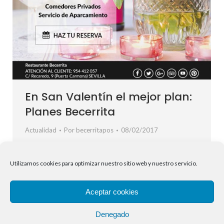
En San Valentín el mejor plan:
Planes Becerrita
Actualidad
Por
becerritapos
08/02/2017
Este año convierte el día de San Valentín en algo
inolvidable. Regala experiencias únicas con nuestros
Utilizamos cookies para optimizar nuestro sitio web y nuestro servicio.
Planes Becerrita. – PLAN BECERRITA 27 (ver detalles
del plan) – PLAN BECERRITA 32 (ver detalles del plan) –
Aceptar cookies
PLAN BECERRITA 47 (ver detalles del plan)
Restaurante Becerrita C/ Recaredo, 9 (Puerta
Denegado
Carmona) 954 412 057