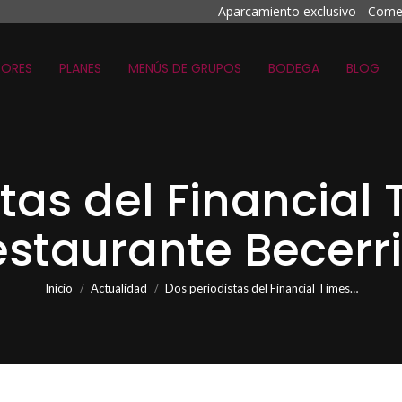
Aparcamiento exclusivo - Come
ORES
PLANES
MENÚS DE GRUPOS
BODEGA
BLOG
tas del Financial 
staurante Becerr
Estás aquí:
Inicio
Actualidad
Dos periodistas del Financial Times…