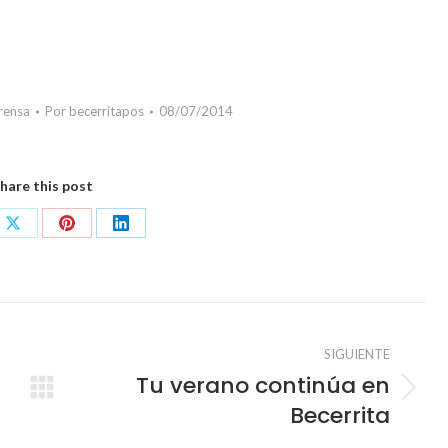
rensa
Por
becerritapos
08/07/2014
hare this post
Share
Share
Share
on
on
on
book
X
Pinterest
LinkedIn
SIGUIENTE
Tu verano continúa en
Publicación
Becerrita
s
siguiente: