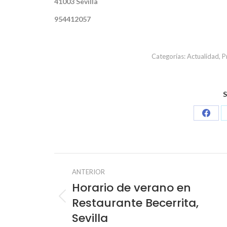
41003 Sevilla
954412057
Categorías:
Actualidad
,
P
S
Share
on
Face
Navegación
ANTERIOR
entre
Horario de verano en
Restaurante Becerrita,
Publicación
publicacione
anterior:
Sevilla