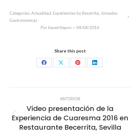
Categorías:
Actualidad
,
Experiencias by Becerrita
,
Jornadas
Gastronómicas
Por
becerritapos
04/04/2016
Share this post
Share
Share
Share
Share
on
on
on
on
Facebook
X
Pinterest
LinkedIn
Navegación
ANTERIOR
entre
Vídeo presentación de la
Experiencia de Cuaresma 2016 en
Publicación
publicaciones
anterior:
Restaurante Becerrita, Sevilla