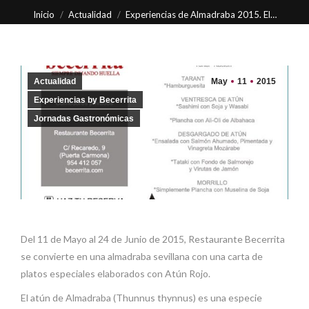
Estás aquí:
Inicio
Actualidad
Experiencias de Almadraba 2015. El…
Actualidad
May
11
2015
Experiencias by Becerrita
Jornadas Gastronómicas
Del 11 de Mayo al 24 de Junio de 2015, Restaurante Becerrita
se convierte en una almadraba sevillana con una carta de
platos especiales elaborados con Atún Rojo.
El atún de Almadraba (Thunnus thynnus) es una especie