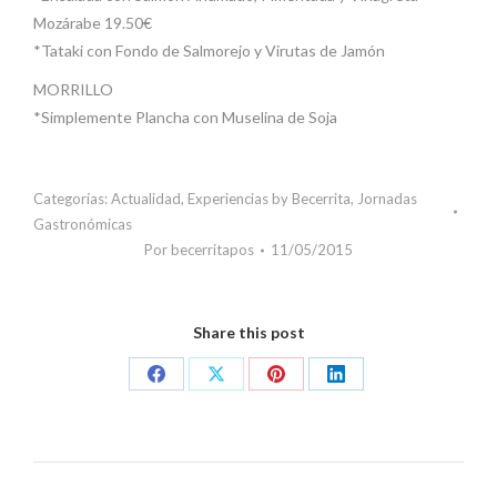
Mozárabe 19.50€
*Tataki con Fondo de Salmorejo y Virutas de Jamón
MORRILLO
*Simplemente Plancha con Muselina de Soja
Categorías:
Actualidad
,
Experiencias by Becerrita
,
Jornadas
Gastronómicas
Por
becerritapos
11/05/2015
Share this post
Share
Share
Share
Share
on
on
on
on
Facebook
X
Pinterest
LinkedIn
Navegación