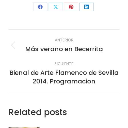
Share
Share
Share
Share
on
on
on
on
Facebook
X
Pinterest
LinkedIn
Navegación
ANTERIOR
entre
Más verano en Becerrita
Publicación
anterior:
publicaciones
SIGUIENTE
Bienal de Arte Flamenco de Sevilla
Publicación
2014. Programacion
siguiente:
Related posts