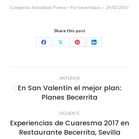
Categorías:
Actualidad
,
Prensa
Por
becerritapos
24/02/2017
Share this post
Share
Share
Share
Share
on
on
on
on
Facebook
X
Pinterest
LinkedIn
Navegación
ANTERIOR
entre
En San Valentín el mejor plan:
Publicación
Planes Becerrita
anterior:
publicaciones
SIGUIENTE
Experiencias de Cuaresma 2017 en
Publicación
Restaurante Becerrita, Sevilla
siguiente: