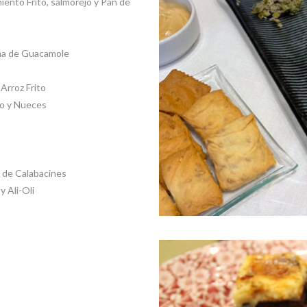
miento Frito, salmorejo y Pan de
ema de Guacamole
Arroz Frito
so y Nueces
 de Calabacines
y Ali-Oli