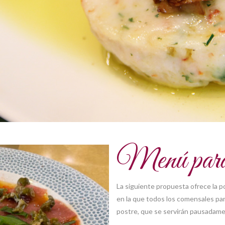
Menú para
La siguiente propuesta ofrece la po
en la que todos los comensales part
postre, que se servirán pausadamen