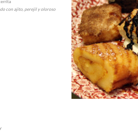
errita
ado con ajito, perejil y oloroso
y