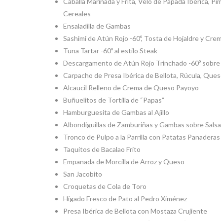
Caballa Marinada y Frita, Velo de Papada Ibérica, Pi
Cereales
Ensaladilla de Gambas
Sashimi de Atún Rojo -60º, Tosta de Hojaldre y Cr
Tuna Tartar -60º al estilo Steak
Descargamento de Atún Rojo Trinchado -60º sobre 
Carpacho de Presa Ibérica de Bellota, Rúcula, Que
Alcaucil Relleno de Crema de Queso Payoyo
Buñuelitos de Tortilla de “Papas”
Hamburguesita de Gambas al Ajillo
Albondiguillas de Zamburiñas y Gambas sobre Salsa
Tronco de Pulpo a la Parrilla con Patatas Panaderas 
Taquitos de Bacalao Frito
Empanada de Morcilla de Arroz y Queso
San Jacobito
Croquetas de Cola de Toro
Hígado Fresco de Pato al Pedro Ximénez
Presa Ibérica de Bellota con Mostaza Crujiente