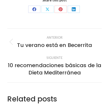
Share this post
Share
Share
Share
Share
on
on
on
on
Facebook
X
Pinterest
LinkedIn
Navegación
ANTERIOR
entre
Tu verano está en Becerrita
Publicación
anterior:
publicaciones
SIGUIENTE
10 recomendaciones básicas de la
Publicación
Dieta Mediterránea
siguiente:
Related posts