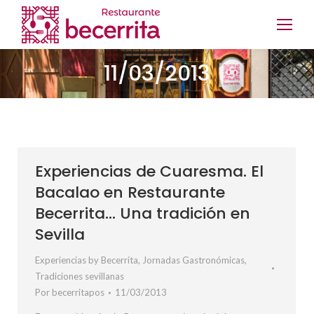
11/03/2013
Experiencias de Cuaresma. El
Bacalao en Restaurante
Becerrita… Una tradición en
Sevilla
Experiencias by Becerrita
,
Jornadas Gastronómicas
,
Tradiciones sevillanas
Por
becerritapos
11/03/2013