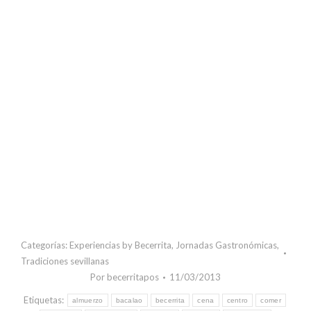
Categorías:
Experiencias by Becerrita
,
Jornadas Gastronómicas
,
Tradiciones sevillanas
Por
becerritapos
11/03/2013
Etiquetas:
almuerzo
bacalao
becerrita
cena
centro
comer