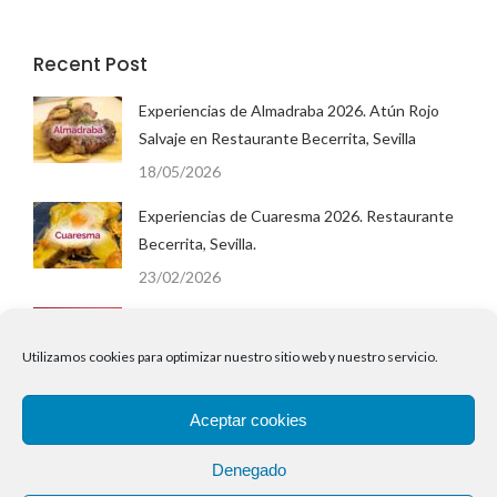
Recent Post
Experiencias de Almadraba 2026. Atún Rojo
Salvaje en Restaurante Becerrita, Sevilla
18/05/2026
Experiencias de Cuaresma 2026. Restaurante
Becerrita, Sevilla.
23/02/2026
San Valentín 2026 en Restaurante Becerrita,
Sevilla. Menú Degustación Cena.
Utilizamos cookies para optimizar nuestro sitio web y nuestro servicio.
02/02/2026
Aceptar cookies
EnsaladillaWeek 2026. Semana de la Ensaladilla
en Restaurante Becerrita.
Denegado
25/01/2026