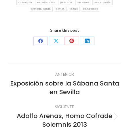
cuaresma
experiencias
pescado
raciones
restaurante
semana santa
sevilla
tapas
tradiciones
Share this post
Share
Share
Share
Share
on
on
on
on
Facebook
X
Pinterest
LinkedIn
Navegación
ANTERIOR
entre
Exposición sobre la Sábana Santa
Publicación
en Sevilla
anterior:
publicaciones
SIGUIENTE
Adolfo Arenas, Homo Cofrade
Publicación
Solemnis 2013
siguiente: