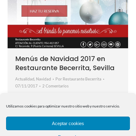
Menús de Navidad 2017 en
Restaurante Becerrita, Sevilla
Actualidad
,
Navidad
Por
Restaurante Becerrita
07/11/2017
2 Comentarios
Esta Navidad acércate a Restaurante Becerrita en
Sevilla y descubre nuestros Menús de Navidad 2017. El
Utilizamos cookies para optimizar nuestro sitio web y nuestro servicio.
brindis lo ponemos nosotros. En Restaurante Becerrita
en Sevilla queremos que disfrutes con tus compañeros
Aceptar cookies
de trabajo o amigos de la tradicional comida o cena de
empresa. Contamos con diferentes menús para