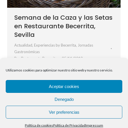
Semana de la Caza y las Setas
en Restaurante Becerrita,
Sevilla
Actualidad
,
Experiencias by Becerrita
,
Jornadas
Gastronómicas
Por
Restaurante Becerrita
05/11/2018
Época de caza, recogida de setas, se abre la temporada
Utilizamos cookies para optimizar nuestro sitio web y nuestro servicio.
y el otoño abraza tus emociones. Con nuestras
experiencias de otoño, es tiempo de caza y setas en
Aceptar cookies
restaurante Becerrita. Semana de la Caza y las setas en
Restaurante Becerrita, Sevilla Del 5 al 11 de Noviembre
Denegado
de 2018 (ambos inclusive, almuerzo y cena) TAPAS…
Ver preferencias
Política de cookies
Política de Privacidad
Impressum