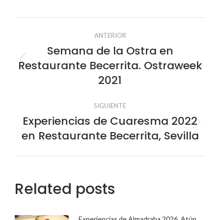
Facebook
X
Pinterest
LinkedIn
Navegación
ANTERIOR
entre
Semana de la Ostra en
Restaurante Becerrita. Ostraweek
Publicación
publicaciones
anterior:
2021
SIGUIENTE
Experiencias de Cuaresma 2022
Publicación
en Restaurante Becerrita, Sevilla
siguiente:
Related posts
Experiencias de Almadraba 2026. Atún