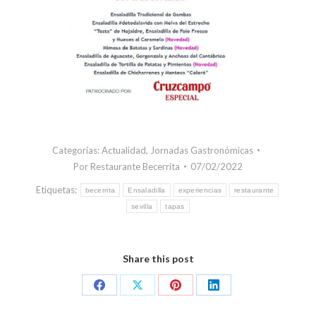
Categorías:
Actualidad
,
Jornadas Gastronómicas
Por
Restaurante Becerrita
07/02/2022
Etiquetas:
becerrita
Ensaladilla
experiencias
restaurante
sevilla
tapas
Share this post
Share
Share
Share
Share
on
on
on
on