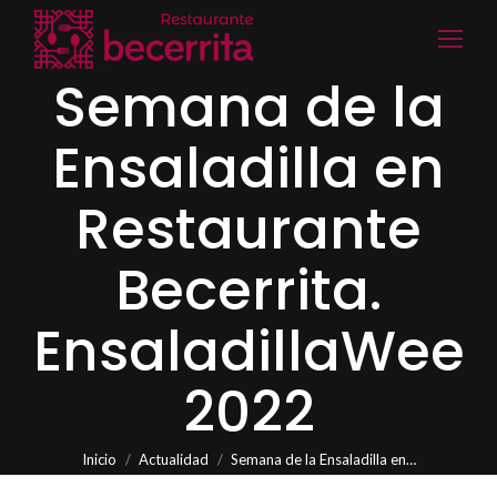
Semana de la
Ensaladilla en
Restaurante
Becerrita.
EnsaladillaWeek
2022
Estás aquí:
Inicio
Actualidad
Semana de la Ensaladilla en…