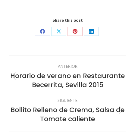
Share this post
Share
Share
Share
Share
on
on
on
on
Facebook
X
Pinterest
LinkedIn
Navegación
ANTERIOR
entre
Horario de verano en Restaurante
Publicación
Becerrita, Sevilla 2015
anterior:
publicaciones
SIGUIENTE
Bollito Relleno de Crema, Salsa de
Publicación
Tomate caliente
siguiente: