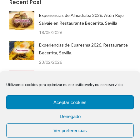
Recent Post
Experiencias de Almadraba 2026. Atún Rojo
Salvaje en Restaurante Becerrita, Sevilla
18/05/2026
Experiencias de Cuaresma 2026. Restaurante
Becerrita, Sevilla.
23/02/2026
San Valentín 2026 en Restaurante Becerrita,
Sevilla. Menú Degustación Cena.
Utilizamos cookies para optimizar nuestro sitio web y nuestro servicio.
02/02/2026
Aceptar cookies
EnsaladillaWeek 2026. Semana de la Ensaladilla
en Restaurante Becerrita.
Denegado
25/01/2026
Ver preferencias