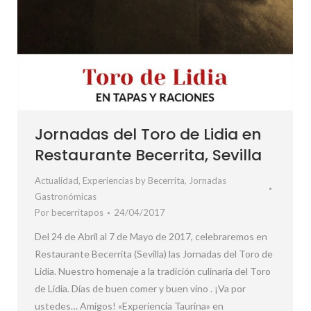
Jornadas del Toro de Lidia en
Restaurante Becerrita, Sevilla
Actualidad
,
Experiencias by Becerrita
,
Jornadas
Gastronómicas
Por
becerritapos
24/04/2017
Del 24 de Abril al 7 de Mayo de 2017, celebraremos en
Restaurante Becerrita (Sevilla) las Jornadas del Toro de
Lidia. Nuestro homenaje a la tradición culinaria del Toro
de Lidia. Días de buen comer y buen vino . ¡Va por
ustedes… Amigos! «Experiencia Taurina» en