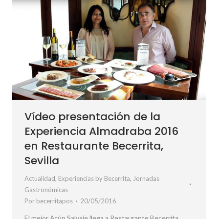
Vídeo presentación de la
Experiencia Almadraba 2016
en Restaurante Becerrita,
Sevilla
Actualidad
,
Experiencias by Becerrita
,
Jornadas
Gastronómicas
Por
becerritapos
20/05/2016
El mejor Atún Salvaje llega a Restaurante Becerrita