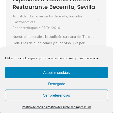
Restaurante Becerrita, Sevilla
Actualidad
,
Experiencias by Becerrita
,
Jornadas
Gastronómicas
Por
becerritapos
07/04/2016
Nuestro homenaje a la tradición culinaria del Toro de
Lidia. Días de buen comer y buen vino . ¡Va por
ustedes… Amigos! En este video nuestro chef Kiko y
nuestro segundo metre Antonio Peña, nos presentan
Utilizamos cookies para optimizar nuestro sitio web y nuestro servicio.
las Experiencias de Cuaresma. Del 4 al 17 de abril de
2016 (ambos inclusive), disfruta de una selección de…
Aceptar cookies
Denegado
←
1
…
4
5
6
7
8
9
→
Ver preferencias
Política de cookies
Política de Privacidad
Impressum