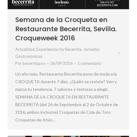
Semana de la Croqueta en
Restaurante Becerrita, Sevilla.
Croqueweek 2016
Actualidad
,
Experiencias by Becerrita
,
Jornadas
Gastronómicas
Por
becerritapos
26/09/2016
1 comentario
Un año más, Restaurante Becerrita pone de moda a la
CROQUETA durante 7 días. ¿Quién se resiste? Ven y
marca tu tendencia, 7 sabores y texturas a elegir.
SEMANA DE LA CROQUETA EN RESTAURANTE
BECERRITA (del 26 de Septiembre al 2 de Octubre de
2016, ambos inclusive) Croquetas de Cola de Toro
Croquetas de Atún…