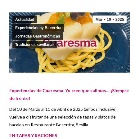
Actualidad
Mar
10
2025
Experiencias by Becerrita
Jornadas Gastronómicas
Tradiciones sevillanas
Experiencias de Cuaresma. Yo creo que salimos… ¡Siempre
de frente!
Del 10 de Marzo al 11 de Abril de 2025 (ambos inclusive),
vuelve a disfrutar de una selección de tapas y platos de
bacalao en Restaurante Becerrita, Sevilla
EN TAPAS Y RACIONES