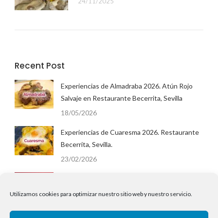
24/11/2025
Recent Post
Experiencias de Almadraba 2026. Atún Rojo
Salvaje en Restaurante Becerrita, Sevilla
18/05/2026
Experiencias de Cuaresma 2026. Restaurante
Becerrita, Sevilla.
23/02/2026
San Valentín 2026 en Restaurante Becerrita,
Sevilla. Menú Degustación Cena.
Utilizamos cookies para optimizar nuestro sitio web y nuestro servicio.
02/02/2026