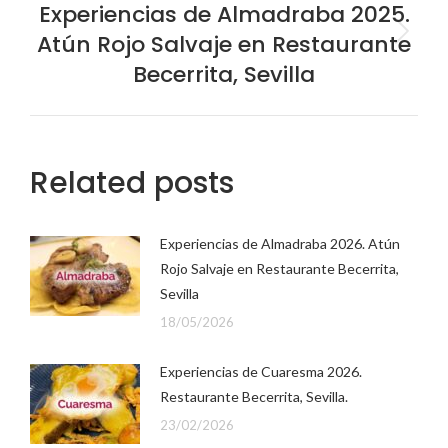
Experiencias de Almadraba 2025.
Atún Rojo Salvaje en Restaurante
Publicación
siguiente:
Becerrita, Sevilla
Related posts
Experiencias de Almadraba 2026. Atún
Rojo Salvaje en Restaurante Becerrita,
Sevilla
18/05/2026
Experiencias de Cuaresma 2026.
Restaurante Becerrita, Sevilla.
23/02/2026