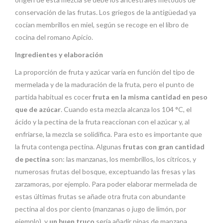
conservación de las frutas. Los griegos de la antigüedad ya
cocían membrillos en miel, según se recoge en el libro de
cocina del romano Apicio.
Ingredientes y elaboración
La proporción de fruta y azúcar varía en función del tipo de
mermelada y de la maduración de la fruta, pero el punto de
partida habitual es cocer
fruta en la misma cantidad en peso
que de azúcar
. Cuando esta mezcla alcanza los 104 °C, el
ácido y la pectina de la fruta reaccionan con el azúcar y, al
enfriarse, la mezcla se solidifica. Para esto es importante que
la fruta contenga pectina. Algunas
frutas con gran cantidad
de pectina
son: las manzanas, los membrillos, los cítricos, y
numerosas frutas del bosque, exceptuando las fresas y las
zarzamoras, por ejemplo. Para poder elaborar mermelada de
estas últimas frutas se añade otra fruta con abundante
pectina al dos por ciento (manzanas o jugo de limón, por
ejemplo), y
un buen truco
sería añadir pipas de manzana,