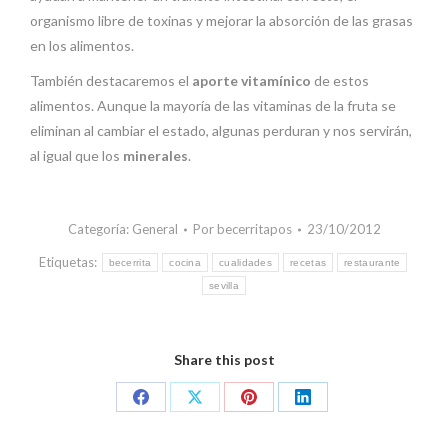
organismo libre de toxinas y mejorar la absorción de las grasas
en los alimentos.
También destacaremos el
aporte vitamínico
de estos
alimentos. Aunque la mayoría de las vitaminas de la fruta se
eliminan al cambiar el estado, algunas perduran y nos servirán,
al igual que los
minerales
.
Categoría:
General
Por
becerritapos
23/10/2012
Etiquetas:
becerrita
cocina
cualidades
recetas
restaurante
sevilla
Share this post
Share
Share
Share
Share
on
on
on
on