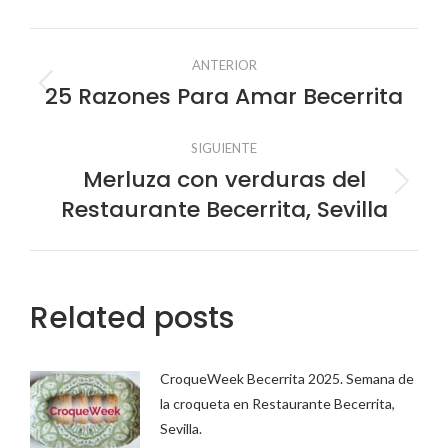
Facebook
X
Pinterest
LinkedIn
Navegación
ANTERIOR
entre
25 Razones Para Amar Becerrita
Publicación
anterior:
publicaciones
SIGUIENTE
Merluza con verduras del
Publicación
Restaurante Becerrita, Sevilla
siguiente:
Related posts
CroqueWeek Becerrita 2025. Semana de
la croqueta en Restaurante Becerrita,
Sevilla.