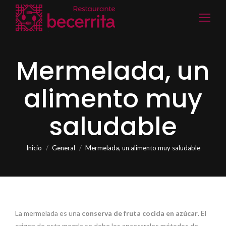
Mermelada, un
alimento muy
saludable
Estás aquí:
Inicio
General
Mermelada, un alimento muy saludable
La mermelada es una
conserva de fruta cocida en azúcar
. El
origen de esta mezcla se debe los ancestrales métodos de