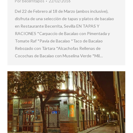
Por
becerritapos
22/02/2016
Del 22 de Febrero al 18 de Marzo (ambos inclusive),
disfruta de una selección de tapas y platos de bacalao
en Restaurante Becerrita, Sevilla EN TAPAS Y
RACIONES *Carpaccio de Bacalao con Pimentada y
Tomate Raf *Pavía de Bacalao *Taco de Bacalao
Rebozado con Tártara *Alcachofas Rellenas de
Cocochas de Bacalao con Muselina Verde *Mil…