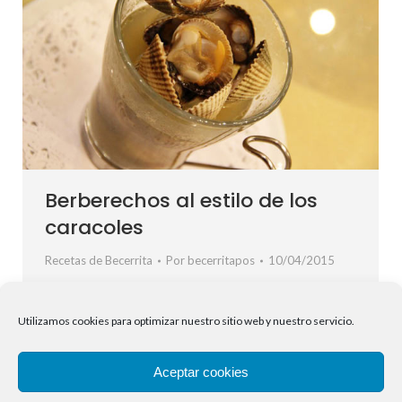
Berberechos al estilo de los
caracoles
Recetas de Becerrita
Por
becerritapos
10/04/2015
INGREDIENTES: Ingredientes para 10 tapas: – 1k.
Berberechos – 20cl. Vino fino de Jerez – 0,5l. Agua –
Utilizamos cookies para optimizar nuestro sitio web y nuestro servicio.
25cl. Aceite de Oliva – 5grs. Cilantro – 5grs. Guindilla –
20grs. Comino – 0,5grs. Pimienta negra – Sal al gusto
Aceptar cookies
TRATAMIENTO: Elaboración: Ponemos todos los