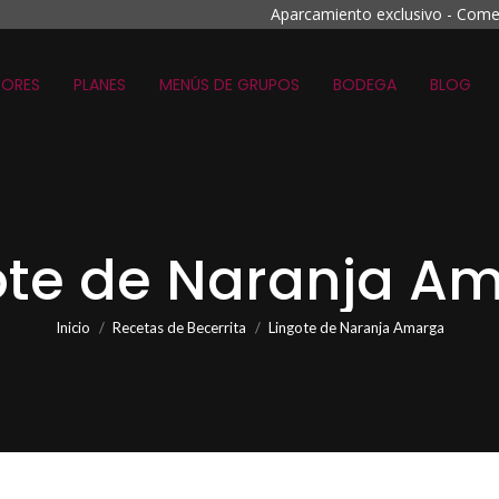
Aparcamiento exclusivo - Come
ORES
PLANES
MENÚS DE GRUPOS
BODEGA
BLOG
ote de Naranja A
Estás aquí:
Inicio
Recetas de Becerrita
Lingote de Naranja Amarga