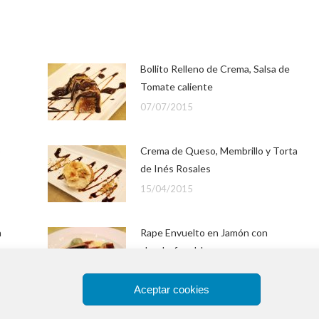
Bollito Relleno de Crema, Salsa de
Tomate caliente
07/07/2015
o
Crema de Queso, Membrillo y Torta
de Inés Rosales
15/04/2015
a
Rape Envuelto en Jamón con
alcachofas al Jerez
14/04/2015
Aceptar cookies