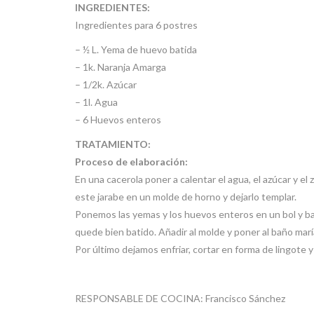
INGREDIENTES:
Ingredientes para 6 postres
– ½ L. Yema de huevo batida
– 1k. Naranja Amarga
– 1/2k. Azúcar
– 1l. Agua
– 6 Huevos enteros
TRATAMIENTO:
Proceso de elaboración:
En una cacerola poner a calentar el agua, el azúcar y e
este jarabe en un molde de horno y dejarlo templar.
Ponemos las yemas y los huevos enteros en un bol y ba
quede bien batido. Añadir al molde y poner al baño m
Por último dejamos enfriar, cortar en forma de lingote y 
RESPONSABLE DE COCINA: Francisco Sánchez