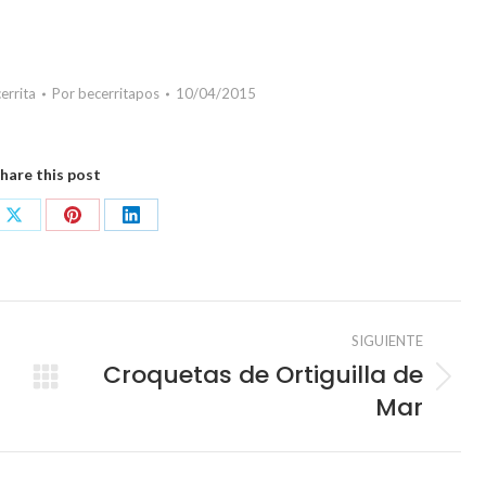
errita
Por
becerritapos
10/04/2015
hare this post
Share
Share
Share
on
on
on
book
X
Pinterest
LinkedIn
SIGUIENTE
Croquetas de Ortiguilla de
Publicación
Mar
siguiente:
s