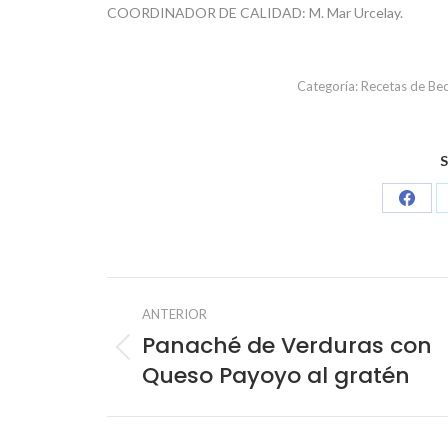
COORDINADOR DE CALIDAD: M. Mar Urcelay.
Categoría:
Recetas de Bec
S
Share
on
Face
Navegación
ANTERIOR
entre
Panaché de Verduras con
Publicación
Queso Payoyo al gratén
anterior:
publicacione