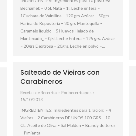
INGREDIENTES: Ingredientes para 10 postres:
Bechamel: – 0,5l. Nata – 1l. Leche entera –
1Cuchara de Vainillina – 120 grs Azúcar – 50grs
Harina de Repostería – 80 grs Mantequilla –
Caramelo líquido – 5 Huevos Helado de
Mantecado_ – 0,5l. Leche Entera – 125 grs. Azúcar
– 20grs Dextrosa – 20grs. Leche en polvo –…
Salteado de Vieiras con
Carabineros
Recetas de Becerrita
Por
becerritapos
15/10/2013
INGREDIENTES: Ingredientes para 1 ración: – 4
Vieiras – 2 Carabineros DE UNOS 100 GRS – 10
CL. Aceite de Oliva – Sal Maldon – Brandy de Jerez
– Pimienta